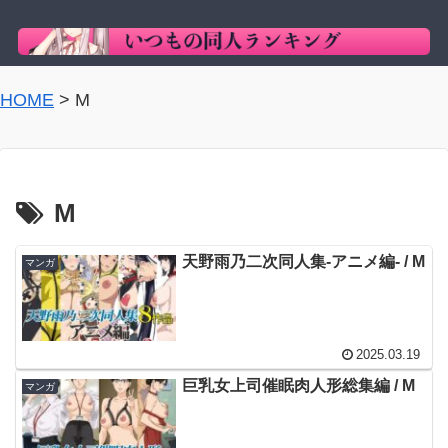
HOME
>
M
M
天野雨乃二次同人集-アニメ編- / M
マンガ
2025.03.19
巨乳女上司催眠肉人形総集編 / M
マンガ