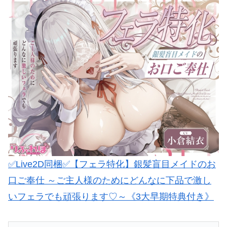
✅Live2D同梱✅【フェラ特化】銀髪盲目メイドのお
口ご奉仕 ～ご主人様のためにどんなに下品で激し
いフェラでも頑張ります♡～《3大早期特典付き》