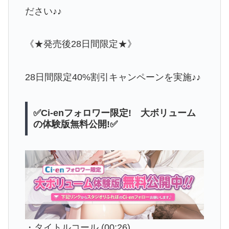
ださい♪♪
《★発売後28日間限定★》
28日間限定40%割引キャンペーンを実施♪♪
✅Ci-enフォロワー限定! 大ボリューム
の体験版無料公開!✅
・タイトルコール (00:26)