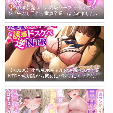
【KU100】超リアル高級ソープ ～裏オプショ
ン『中だし子作り童貞卒業』はじめました～
/ スタジオりふれぼ / 浪実みお
【KU100】小悪魔JKギャルの誘惑ドスケベ逆
NTR〜幼馴染から彼女にバレずにエッチなハ
ニートラップ仕掛けられちゃいました〜 / ス
タジオりふれぼ / 逢坂成美