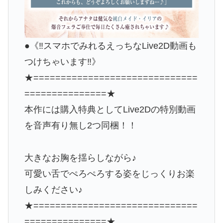
●《‼️スマホでみれるえっちなLive2D動画も
つけちゃいます‼️》
★==============================
===============★
本作には購入特典としてLive2Dの特別動画
を音声有り無し2つ同梱！！
大きなお胸を揺らしながら♪
可愛い舌でぺろぺろする姿をじっくりお楽
しみください♪
★==============================
===============★