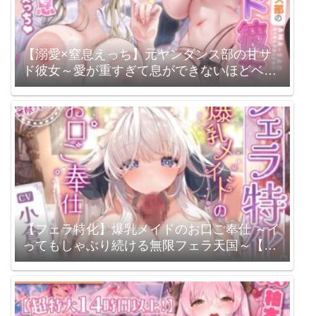
【溺愛×窒息えっち】元ヤンダンス部の甘サ
ド彼女～愛が重すぎて息ができないほどベロ
チューしながら甘々窒息えっちされる俺～
《3大早期特典付き》 スタジオりふれぼ / 伊
倉える
【フェラ特化】爆乳メイドのお口ご奉仕 ～イ
ってもしゃぶり続ける無限フェラ天国～【3
大購入特典アリ!】 スタジオりふれぼ / 小倉結
衣