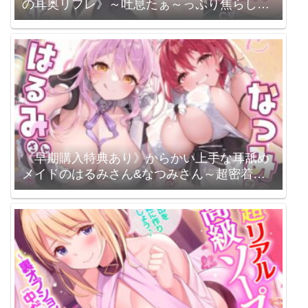
の耳奥リフレ》～吐息たぁ～っぷり焦らし可
愛がって蕩けるヒトトキ～《!3大購入特典!》
スタジオりふれぼ / 餅梨あむ
《早期購入特典あり》からかい上手な耳舐め
メイドのはるみさん&なつみさん～超密着し
ながらネットリ焦らして我慢できなかったら
ラブペナルティ!～【プレミアムシリーズ】
スタジオりふれぼ / 柚木つばめ 陽向葵ゅか