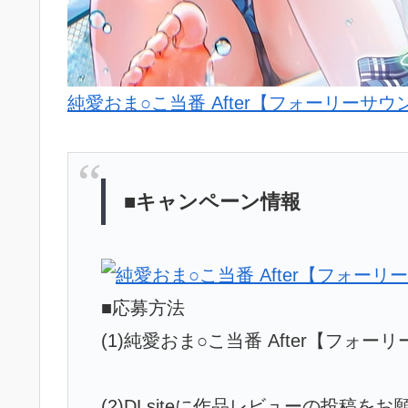
純愛おま○こ当番 After【フォーリーサウ
■キャンペーン情報
■応募方法
(1)純愛おま○こ当番 After【フォ
(2)DLsiteに作品レビューの投稿をお