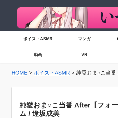
ボイス・ASMR
マンガ
動画
VR
HOME
>
ボイス・ASMR
>
純愛おま○こ当番 
純愛おま○こ当番 After【フ
ム / 逢坂成美