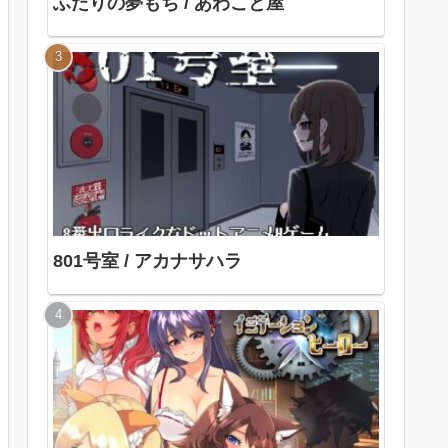
ふたりの夢もち / あわこと屋
801号室 / アカナサハラ