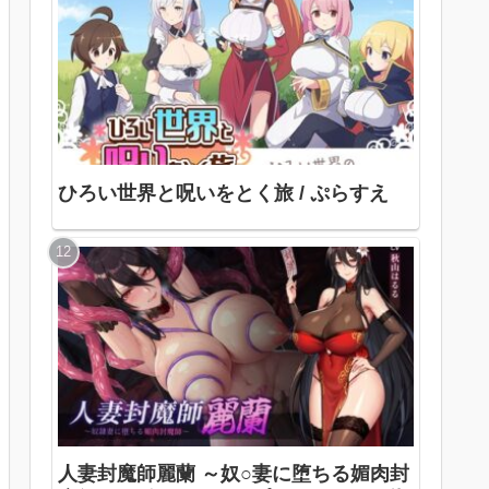
ひろい世界と呪いをとく旅 / ぷらすえ
人妻封魔師麗蘭 ～奴○妻に堕ちる媚肉封