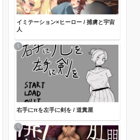
イミテーション×ヒーロー / 捕虜と宇宙
人
右手にπを左手に剣を / 道糞屋