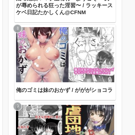
が辱められる狂った淫習〜 / ラッキース
ケベ日記たかしくん@CFNM
俺のゴミは妹のおかず / がががショコラ