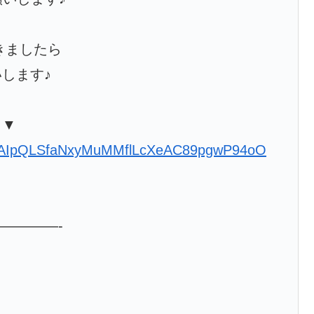
きましたら
します♪
▼▼
e/1FAIpQLSfaNxyMuMMflLcXeAC89pgwP94oO
————-