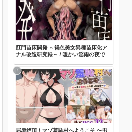
肛門苗床開発 ～褐色美女異種苗床化ア
ナル改造研究録～ / 暖かい淫雨の夜で
屈辱絶頂！マゾ羞恥村へようこそ 〜男