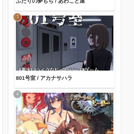
ふたりの夢もち / あわこと屋
801号室 / アカナサハラ