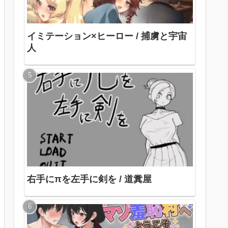
イミテーション×ヒーロー / 捕虜と宇宙
人
右手にπを左手に剣を / 道糞屋