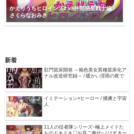
かえりうちヒロインズ2 vs外部惑星戦士編 /
さくらなおみき
新着
肛門苗床開発 ～褐色美女異種苗床化ア
ナル改造研究録～ / 暖かい淫雨の夜で
イミテーション×ヒーロー / 捕虜と宇宙
人
11人の従者隊シリーズ~極上メイドた
ちのドキドキ♡お耳ご奉仕~ / はすきー