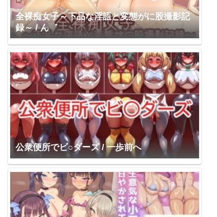
全裸痴女子～下品な淫語と変態がに股撮影記
録～ / ん゛
公衆便所でビ○ダーズ / 一歩前へ