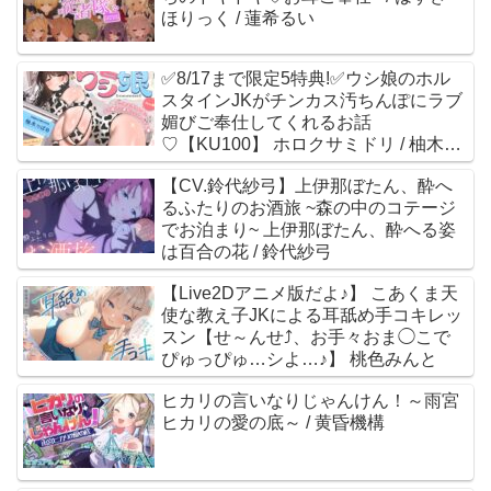
ほりっく / 蓮希るい
✅8/17まで限定5特典!✅ウシ娘のホル
スタインJKがチンカス汚ちんぽにラブ
媚びご奉仕してくれるお話
♡【KU100】 ホロクサミドリ / 柚木つ
ばめ
【CV.鈴代紗弓】上伊那ぼたん、酔へ
るふたりのお酒旅 ~森の中のコテージ
でお泊まり~ 上伊那ぼたん、酔へる姿
は百合の花 / 鈴代紗弓
【Live2Dアニメ版だよ♪】 こあくま天
使な教え子JKによる耳舐め手コキレッ
スン【せ～んせ⤴、お手々おま◯こで
ぴゅっぴゅ…シよ…♪】 桃色みんと
ヒカリの言いなりじゃんけん！～雨宮
ヒカリの愛の底～ / 黄昏機構