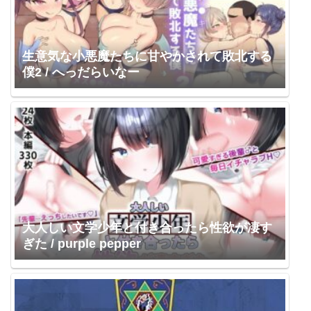
生意気な小悪魔たちに甘やかされて敗北する
僕2 / へっだらいなー
大人しい文学少年と付き合ったら性欲が凄す
ぎた / purple pepper