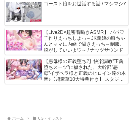
ゴースト娘をお世話する話 / マシマシY
【Live2D×超密着囁きASMR】 パパ♡
子作りえっちしよっ～JK義娘の唯ちゃ
んとママに内緒で囁きえっち～制服、
脱がしていいよ♡～ / ナッツサウンド
【悪母様の正義堕ち⁉︎】快楽調教”正義
堕ちスーツ”に穢された、大幹部”悪
母”イザベラ様と正義のヒロイン達の本
音♪【超豪華10大特典付き】 スタジオ
拘束少女図鑑 / 餅梨あむ 涼花みなせ
MOMOKA。 涼貴涼
ホーム
CG・イラスト