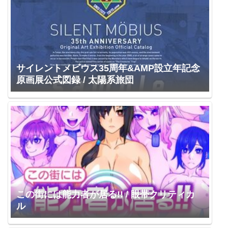
サイレントメビウス35周年&AMP設立年記念
原画展公式図録 / 太陽系旅団
この街には能力者が居る!! / 眼帯クリティカ
ル