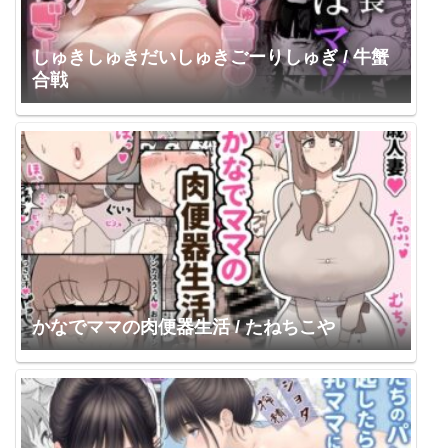
しゅきしゅきだいしゅきごーりしゅぎ / 牛蟹
合戦
かなでママの肉便器生活 / たねちこや