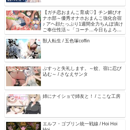
【ガチ恋おまんこ育成♡】チン媚びオ
ナホ部～優秀オナホおまんこ強化合宿
♪ アヘ顔たっぷり1週間全力ちんぽ漬け
ご奉仕性活～「コーチ…今日もよろし
くお願いします…♡」 / 裏垢スタジオ /
獣人転生 / 五色塚coffin
涼花みなせ
ぷすっと失礼します。～蚊、宿に忍び
込む～ / さなえサンタ
姉にナイショで姉友と！ / ここな工房
エルフ・ゴブリン統一戦線 / Hoi Hoi
Hoi