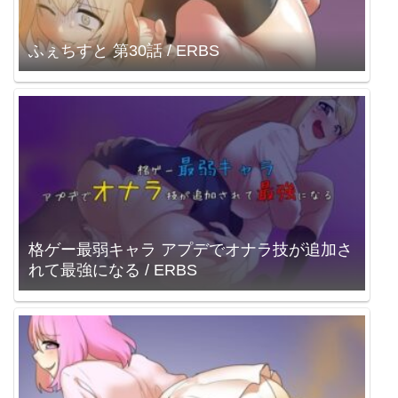
ふぇちすと 第30話 / ERBS
格ゲー最弱キャラ アプデでオナラ技が追加さ
れて最強になる / ERBS