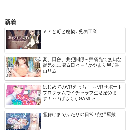
新着
ミアと町と魔物 / 兎糖工業
夏、田舎、共犯関係～帰省先で無知な
従兄妹に沼る日々～ / かやまり屋 / 香
山リム
はじめてのVRえっち！ ～VRサポート
プログラムでイチャラブ生活始めま
す！～ / ぱちくりGAMES
雪解けまでふたりの日常 / 熊猫屋敷