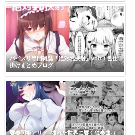
パイズリ専門雑誌『絶対乳挟射』Vol1 / 色仕
掛けまとめブログ
響奏閃姫アリア -壊れた世界に響く独奏曲- /