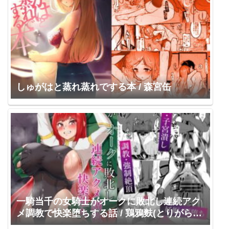
しゅがはと蒸れ蒸れでする本 / 森宮缶
一騎当千の女騎士がオークに敗北し連続アク
メ調教で快楽堕ちする話 / 鶏鴉麩(とりがらす
ーぷ)