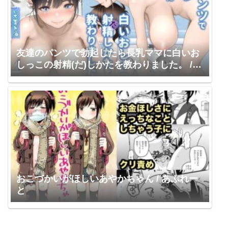
友達のパンツで勃起したら長乳ママに白いお
しっこの射精(だ)しかたを教わりました。 /
いち夏と海
おこづかいがほしいあやかちゃん / あぷれー
と