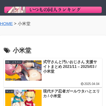
HOME
>
小米堂
小米堂
式守さんと汚いおじさん 支援サ
CG・イラスト
イトまとめ 2021/11 – 2025/03 /
小米堂
2025.04.04
現代チア忍者ガールウタハとエリ
マンガ
カ / 小米堂