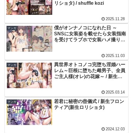
リショタ) / shuffle kozi
2025.11.28
僕がオンナノコになれた日 ～
マンガ
SNSに女装姿を載せたら女装指南
を受けてラブホで女装ハメ撮りさ
れちゃいました～ / 新生フロンテ
ィア(新生ロリショタ)
2025.11.03
異世界オトコノコ完堕ち淫婚ハー
マンガ
レム～巨根に堕ちた雌男子、全員
ご主人様(オレ)の花嫁～ / 新生フ
ロンティア(新生ロリショタ)
2025.03.14
若君に秘密の壺儀式 / 新生フロン
マンガ
ティア(新生ロリショタ)
2024.12.03