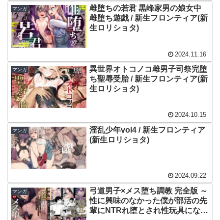
雌堕ちの若君 黒峰家男の娘女中
マンガ
雌堕ち遊戯 / 新生フロンティア(新
生ロリショタ)
2024.11.16
異世界オトコノコ雌男子司祭完堕
マンガ
ち聖辱受胎 / 新生フロンティア(新
生ロリショタ)
2024.10.15
淫乱少年vol4 / 新生フロンティア
マンガ
(新生ロリショタ)
2024.09.22
弓道男子×メス堕ち調教 完全版 ～
マンガ
性に興味のなかった僕が部活の先
輩にNTRれ堕とされ性玩具になっ