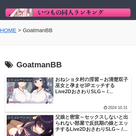
HOME
>
GoatmanBB
GoatmanBB
おねショタ村の淫習～お清楚双子
シミュレーション
巫女と孕ませ3Pエッチする
Live2DおさわりSLG～ /
GoatmanBB
2024.10.31
父娘と密室～セックスしないと出
シミュレーション
られない部屋で反抗期の娘とエッ
チするLive2DおさわりSLG～ /
GoatmanBB