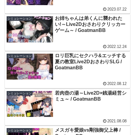
2023.07.22
お姉ちゃんは弟くんに襲われた
シミュレーション
い!～Live2Dおさわりクリッカー
ゲーム～ / GoatmanBB
2022.12.24
ロリ巨乳にセクハラ&エッチする
シミュレーション
夏の教室Live2DおさわりSLG /
GoatmanBB
2022.08.12
若肉壺の湯～Live2D×銭湯経営シ
シミュレーション
ミュ～ / GoatmanBB
2021.08.08
メスガキ愛娘vs剛強御父上棒 /
シミュレーション