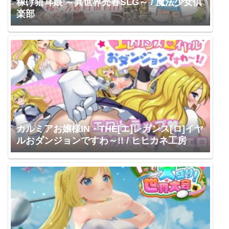
稼げ猫耳娘 ～異世界売春SLG～ / 魔法少女倶
楽部
カルミアお嬢様IN・THE[エ]レガンス[ロ]イヤ
ルおダンジョンですわ～!! / ヒヒカネ工房