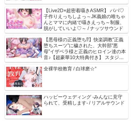
【Live2D×超密着囁きASMR】 パパ♡
子作りえっちしよっ～JK義娘の唯ちゃ
んとママに内緒で囁きえっち～制服、
脱がしていいよ♡～ / ナッツサウンド
【悪母様の正義堕ち⁉︎】快楽調教”正義
堕ちスーツ”に穢された、大幹部”悪
母”イザベラ様と正義のヒロイン達の本
音♪【超豪華10大特典付き】 スタジオ
拘束少女図鑑 / 餅梨あむ 涼花みなせ
全裸学校教育 / 白球磨☆°
MOMOKA。 涼貴涼
ハッピーウェディング -みんなに見守
られて、受精します- / リアルサウンド