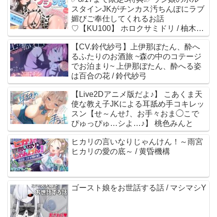
スタインJKがチンカス汚ちんぽにラブ
媚びご奉仕してくれるお話
♡【KU100】 ホロクサミドリ / 柚木つ
ばめ
【CV.鈴代紗弓】上伊那ぼたん、酔へ
るふたりのお酒旅 ~森の中のコテージ
でお泊まり~ 上伊那ぼたん、酔へる姿
は百合の花 / 鈴代紗弓
【Live2Dアニメ版だよ♪】 こあくま天
使な教え子JKによる耳舐め手コキレッ
スン【せ～んせ⤴、お手々おま◯こで
ぴゅっぴゅ…シよ…♪】 桃色みんと
ヒカリの言いなりじゃんけん！～雨宮
ヒカリの愛の底～ / 黄昏機構
ゴースト娘をお世話する話 / マシマシY