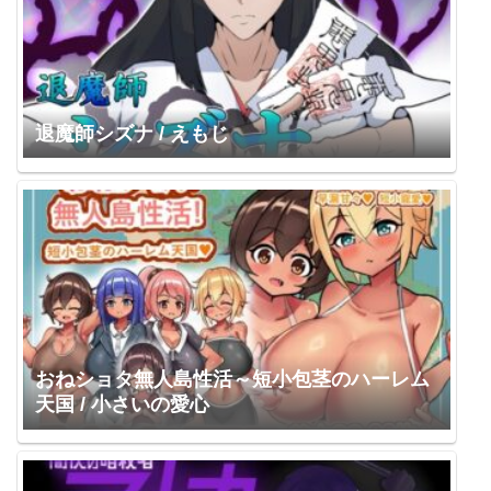
退魔師シズナ / えもじ
おねショタ無人島性活～短小包茎のハーレム
天国 / 小さいの愛心