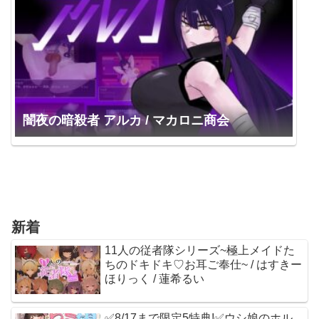
闇夜の暗殺者 アルカ / マカロニ商会
新着
11人の従者隊シリーズ~極上メイドた
ちのドキドキ♡お耳ご奉仕~ / はすきー
ほりっく / 蓮希るい
✅8/17まで限定5特典!✅ウシ娘のホル