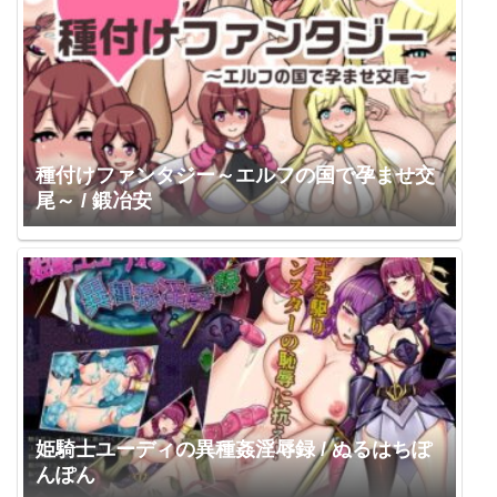
種付けファンタジー～エルフの国で孕ませ交
尾～ / 鍛冶安
姫騎士ユーディの異種姦淫辱録 / ぬるはちぽ
んぽん