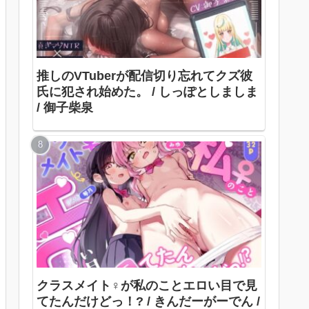
推しのVTuberが配信切り忘れてクズ彼
氏に犯され始めた。 / しっぽとしましま
/ 御子柴泉
クラスメイト♀が私のことエロい目で見
てたんだけどっ！? / きんだーがーでん /