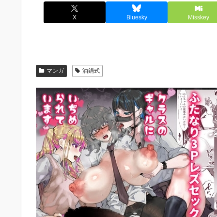
X
Bluesky
Misskey
マンガ
油鍋式