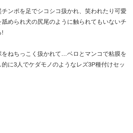
起チンポを足でシコシコ扱かれ、笑われたり可愛
を舐められ犬の尻尾のように触られてもいないチ
!
ポをねちっこく扱かれて…ベロとマンコで粘膜を
的に3人でケダモノのようなレズ3P種付けセッ