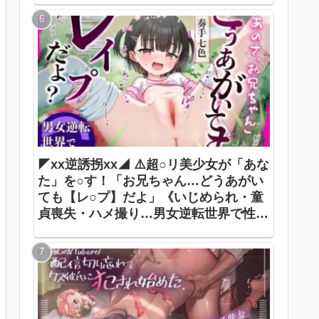
◤xx逆誘拐xx◢ ⚠️超○リ美少女が「あな
た」を○す！「お兄ちゃん…どうあがい
ても【レ○プ】だよ」《いじめられ・童
貞喪失・ハメ撮り…男女逆転世界で性犯
罪被害者に》 ありすほすぴたる / 奏手七
色