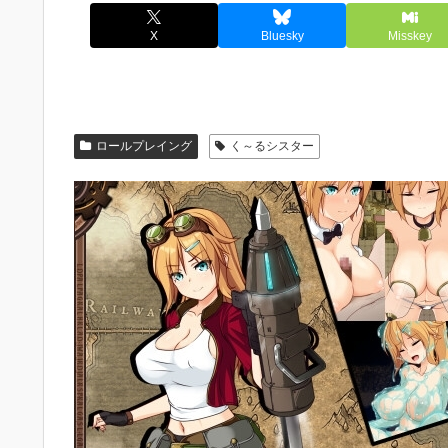
X
Bluesky
Misskey
ロールプレイング
く～るシスター