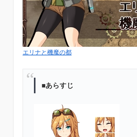
エリナと機魔の都
■あらすじ