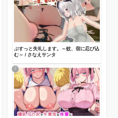
ぷすっと失礼します。～蚊、宿に忍び込
む～ / さなえサンタ