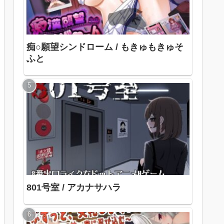
痴○願望シンドローム / もきゅもきゅそ
ふと
801号室 / アカナサハラ