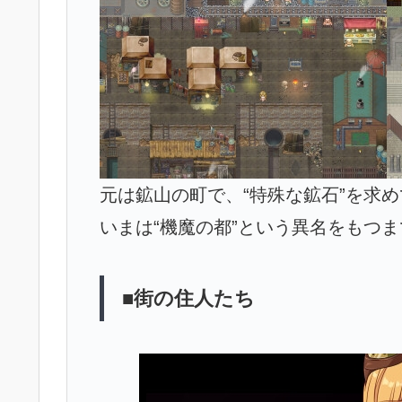
元は鉱山の町で、“特殊な鉱石”を求
いまは“機魔の都”という異名をもつ
■街の住人たち