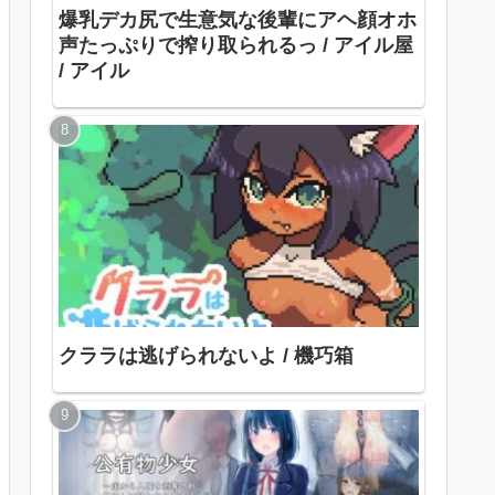
爆乳デカ尻で生意気な後輩にアヘ顔オホ
声たっぷりで搾り取られるっ / アイル屋
/ アイル
クララは逃げられないよ / 機巧箱