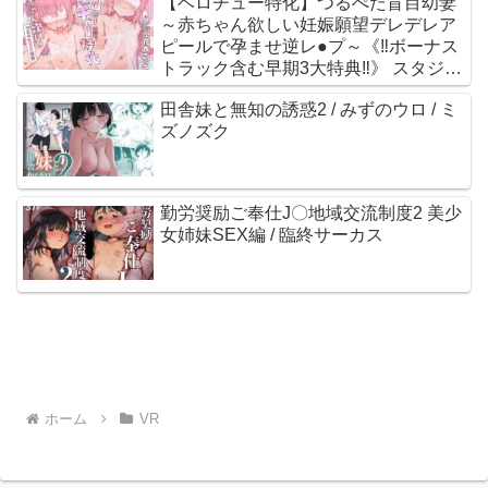
【ベロチュー特化】つるぺた盲目幼妻
～赤ちゃん欲しい妊娠願望デレデレア
ピールで孕ませ逆レ●プ～《‼ボーナス
トラック含む早期3大特典‼》 スタジオ
りふれぼ / 小花衣こっこ
田舎妹と無知の誘惑2 / みずのウロ / ミ
ズノズク
勤労奨励ご奉仕J〇地域交流制度2 美少
女姉妹SEX編 / 臨終サーカス
ホーム
VR