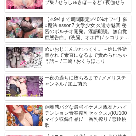
ブ集 / せらしゅきほーるど / 夜伽せら
【⚠️9/4まで期間限定✅40%オフ✅】催
○魔法lesson7 文学少女 久遠寺魅音 秘
密のポルチオ開発。淫語朗読。無自覚
痴態告白。(洗脳、オホ声) / シコリテッ
ク∞ジョイント / 浅木式
めいおじこんぷれっくす。～姪に性癖
暴かれて素直になるまで責められちゃ
う話～ / 三崎 / おくらほこり
一夜の過ちに堕ちるまで / メメリスチ
ャンネル / 加工菌糸
距離感バグな最強イケメス親友とハイ
テンション青春搾乳セックス♪(KU100
マイク収録作品) / 一番乳搾り / 恋鈴桃
歌