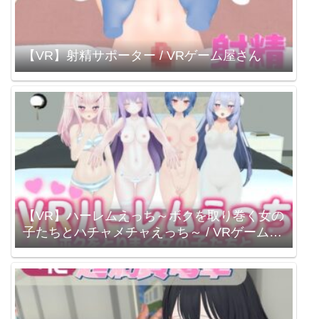
【VR】射精サポーター / VRゲーム屋さん
【VR】ハーレムえっち～ボクを取り巻く女の
子たちとハチャメチャえっち～ / VRゲーム屋
さん