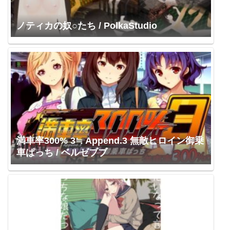
ノティカの奴○たち / PolkaStudio
満車率300% 3≒ Append.3 無敵ヒロイン御乗
車ぱっち / ベルゼブブ