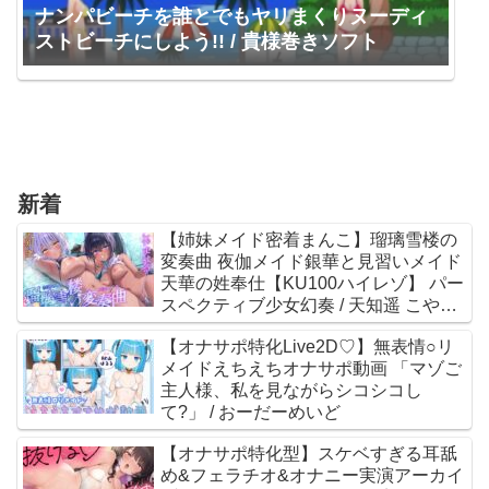
ナンパビーチを誰とでもヤリまくりヌーディ
ストビーチにしよう!! / 貴様巻きソフト
新着
【姉妹メイド密着まんこ】瑠璃雪楼の
変奏曲 夜伽メイド銀華と見習いメイド
天華の姓奉仕【KU100ハイレゾ】 パー
スペクティブ少女幻奏 / 天知遥 こやま
はる
【オナサポ特化Live2D♡】無表情○リ
メイドえちえちオナサポ動画 「マゾご
主人様、私を見ながらシコシコし
て?」 / おーだーめいど
【オナサポ特化型】スケベすぎる耳舐
め&フェラチオ&オナニー実演アーカイ