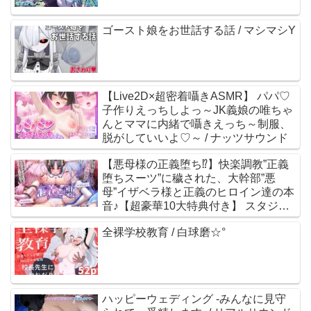
ゴースト娘をお世話する話 / マシマシY
【Live2D×超密着囁きASMR】 パパ♡
子作りえっちしよっ～JK義娘の唯ちゃ
んとママに内緒で囁きえっち～制服、
脱がしていいよ♡～ / ナッツサウンド
【悪母様の正義堕ち⁉︎】快楽調教”正義
堕ちスーツ”に穢された、大幹部”悪
母”イザベラ様と正義のヒロイン達の本
音♪【超豪華10大特典付き】 スタジオ
拘束少女図鑑 / 餅梨あむ 涼花みなせ
全裸学校教育 / 白球磨☆°
MOMOKA。 涼貴涼
ハッピーウェディング -みんなに見守