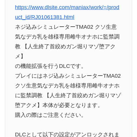
https://www.dlsite.com/maniax/work/=/prod
uct_id/RJ01061381.html
ネジ込みシミュレーターTMA02 クソ生意
気なデカ乳を雄様専用雌牛オナホに監禁調
教 【人生終了首絞めガン堀りマゾ堕アク
メ】
の機能拡張を行うDLCです。
プレイにはネジ込みシミュレーターTMA02
クソ生意気なデカ乳を雄様専用雌牛オナホ
に監禁調教 【人生終了首絞めガン堀りマゾ
堕アクメ】本体が必要となります。
購入の際はご注意ください。
DLCとして以下の設定がアンロックされま