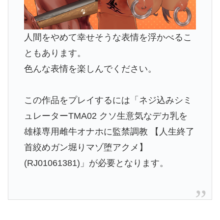
人間をやめて幸せそうな表情を浮かべるこ
ともあります。
色んな表情を楽しんでください。
この作品をプレイするには「ネジ込みシミ
ュレーターTMA02 クソ生意気なデカ乳を
雄様専用雌牛オナホに監禁調教 【人生終了
首絞めガン堀りマゾ堕アクメ】
(RJ01061381)」が必要となります。