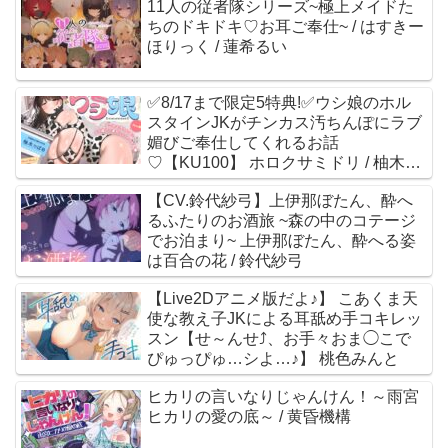
11人の従者隊シリーズ~極上メイドた
ちのドキドキ♡お耳ご奉仕~ / はすきー
ほりっく / 蓮希るい
✅8/17まで限定5特典!✅ウシ娘のホル
スタインJKがチンカス汚ちんぽにラブ
媚びご奉仕してくれるお話
♡【KU100】 ホロクサミドリ / 柚木つ
ばめ
【CV.鈴代紗弓】上伊那ぼたん、酔へ
るふたりのお酒旅 ~森の中のコテージ
でお泊まり~ 上伊那ぼたん、酔へる姿
は百合の花 / 鈴代紗弓
【Live2Dアニメ版だよ♪】 こあくま天
使な教え子JKによる耳舐め手コキレッ
スン【せ～んせ⤴、お手々おま◯こで
ぴゅっぴゅ…シよ…♪】 桃色みんと
ヒカリの言いなりじゃんけん！～雨宮
ヒカリの愛の底～ / 黄昏機構