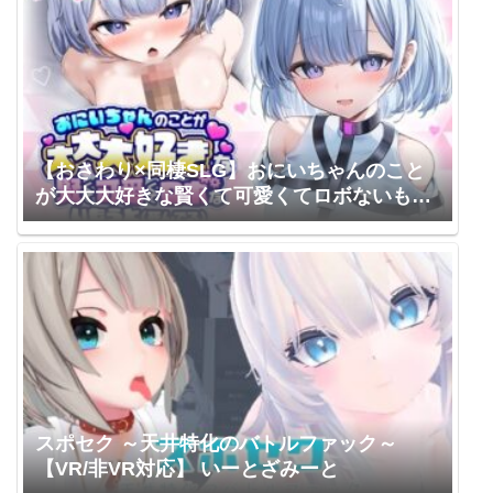
【おさわり×同棲SLG】おにいちゃんのこと
が大大大好きな賢くて可愛くてロボないもう
と(死んでる)【いもうと】 もちべえろし
スポセク ～天井特化のバトルファック～
【VR/非VR対応】 いーとざみーと