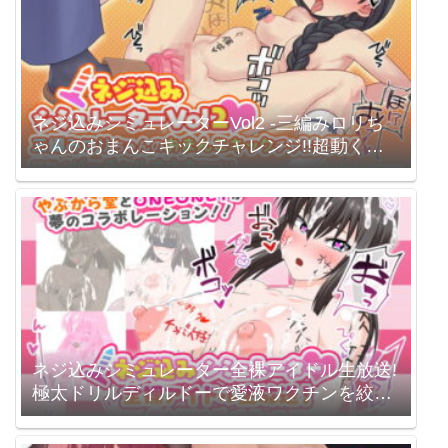
ネジ込みシミュレーターVol2 -三編みロリち
ゃんのおまんこキックチャレンジ!!超動くバ
ーチャルオナホアプリ-【拡張・オナホ化・石
化・時間停止】 / やぶから堂
ネジ込みシミュレーター全裸アイドル生放送!
極太ドリルディルドーで愛液ワクチンを絞っ
て異世界を救え! / やぶから堂