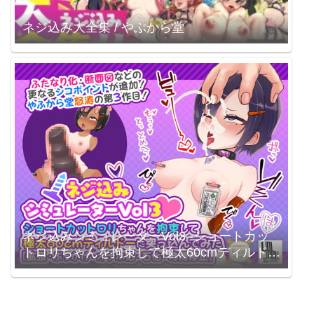
ネジ込み大全集 / やぶから堂
ネジ込みシミュレーターVol3 -ショートカッ
トロリちゃんを拘束して極太60cmディルドー
に突っ込んでみた-【拡張・ぶっかけ・オナホ
化・石化・時間停止】 / やぶから堂