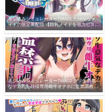
ネジ込みシミュレーターTMA01 たゆゆなメ
イドの限定裏配信 【巨乳メイドを強力ピスト
ンバイブで連続アクメ調教】 やぶから堂
ネジ込みシミュレーターTMA02 クソ生意気
なデカ乳を雄様専用雌牛オナホに監禁調教
【人生終了首絞めガン堀りマゾ堕アクメ】 や
ぶから堂