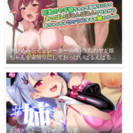
ネジ込みシミュレーターVol5 -巨乳のヤギ娘
ちゃんを宙吊りにしておっぱいばるんばるん
させながらめちゃくちゃセックスするお触り
ゲーム-【性器拡張・ガチセックス】 やぶか
ら堂
お姉さんと一緒 / やぶから堂