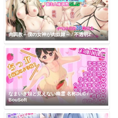
肉調教～僕の女神が肉奴隷～ / 不透明Z
なまいき娘と見えない幽霊 名称DLC /
BouSoft