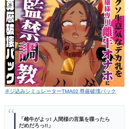
ネジ込みシミュレーターTMA02 尊厳破壊パック
「雌牛がよッ! 人間様の言葉を喋ったら
だめだろっ!!」