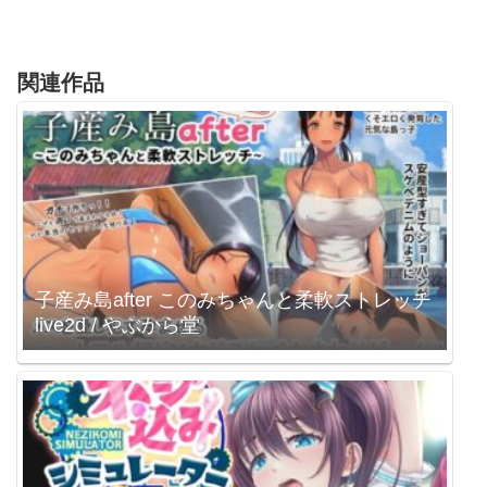
関連作品
子産み島after このみちゃんと柔軟ストレッチ
live2d / やぶから堂