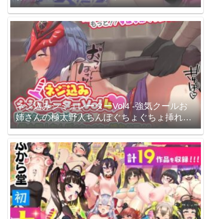
ネジ込みシミュレーターVol4 -強気クールお
姉さんの極太野人ちんぽぐちょぐちょ挿れ放
題!!-【性器拡張・ガチセックス】 / やぶから
堂