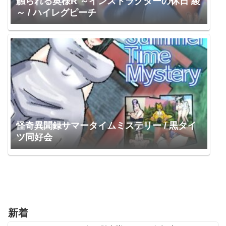
触られる奥様R ～インストラクターの休日 綾
～ / ハイレグピーチ
怪奇異聞録サマータイムミステリー / 黒タイ
ツ同好会
新着