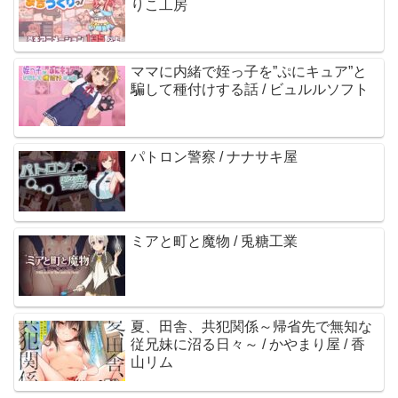
りこ工房
ママに内緒で姪っ子を”ぷにキュア”と
騙して種付けする話 / ビュルルソフト
パトロン警察 / ナナサキ屋
ミアと町と魔物 / 兎糖工業
夏、田舎、共犯関係～帰省先で無知な
従兄妹に沼る日々～ / かやまり屋 / 香
山リム