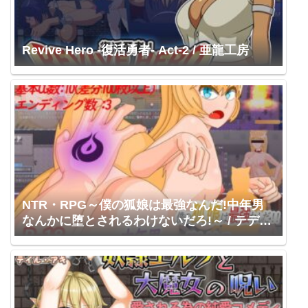
Revive Hero -復活勇者- Act-2 / 亜龍工房
NTR・RPG～僕の狐娘は最強なんだ!中年男
なんかに堕とされるわけないだろ!～ / テディ
ベア