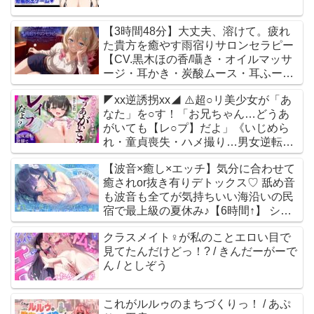
【3時間48分】大丈夫、溶けて。疲れ
た貴方を癒やす雨宿りサロンセラピー
【CV.黒木ほの香/囁き・オイルマッサ
ージ・耳かき・炭酸ムース・耳ふー・
両耳癒やし】
◤xx逆誘拐xx◢ ⚠️超○リ美少女が「あ
Noahs_Lifecare_Program / 黒木ほの香
なた」を○す！「お兄ちゃん…どうあ
がいても【レ○プ】だよ」《いじめら
れ・童貞喪失・ハメ撮り…男女逆転世
界で性犯罪被害者に》 ありすほすぴた
【波音×癒し×エッチ】気分に合わせて
る / 奏手七色
癒されor抜き有りデトックス♡ 舐め音
も波音も全てが気持ちいい海沿いの民
宿で最上級の夏休み♪【6時間↑】 シロ
クマの嫁 / 伊ヶ崎綾香
クラスメイト♀が私のことエロい目で
見てたんだけどっ！? / きんだーがーで
ん / としぞう
これがルルゥのまちづくりっ！ / あぷ