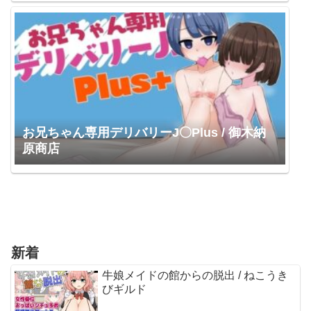
お兄ちゃん専用デリバリーJ〇Plus / 御木納
原商店
新着
牛娘メイドの館からの脱出 / ねこうき
びギルド