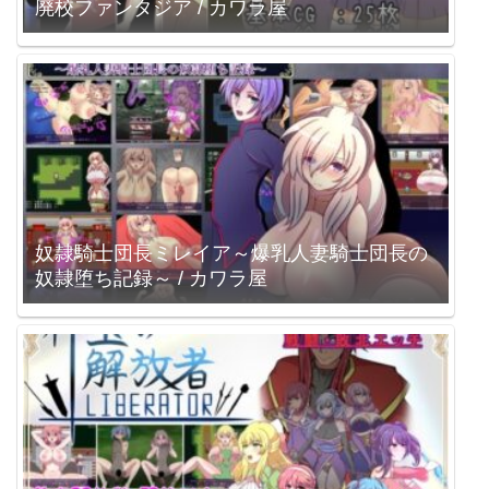
廃校ファンタジア / カワラ屋
奴隷騎士団長ミレイア～爆乳人妻騎士団長の
奴隷堕ち記録～ / カワラ屋