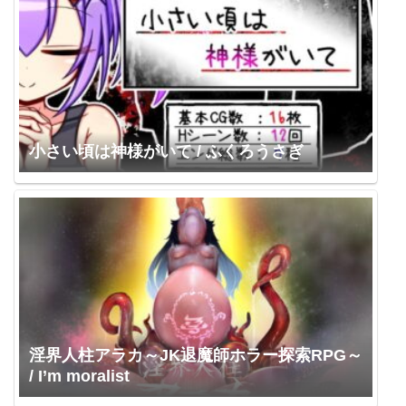
小さい頃は神様がいて / ふくろうさぎ
淫界人柱アラカ～JK退魔師ホラー探索RPG～
/ I’m moralist