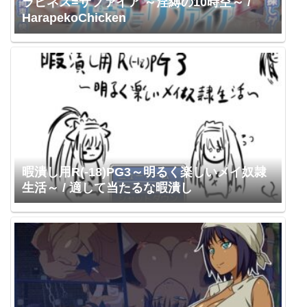
ラピネス=サファイア ～淫縛の10時空～ /
HarapekoChicken
暇潰し用R(-18)PG3～明るく楽しいメイ奴隷
生活～ / 適して当たるな暇潰し