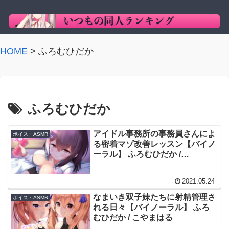
HOME
>
ふろむひだか
ふろむひだか
アイドル事務所の事務員さんによ
ボイス・ASMR
る密着マゾ改善レッスン【バイノ
ーラル】 ふろむひだか /
MOMOKA。
2021.05.24
なまいき双子妹たちに射精管理さ
ボイス・ASMR
れる日々【バイノーラル】 ふろ
むひだか / こやまはる