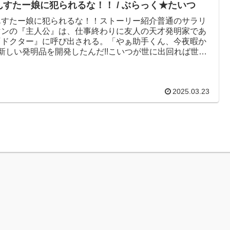
んすたー娘に犯られるな！！ / ぶらっく★たいつ
んすたー娘に犯られるな！！ストーリー紹介普通のサラリ
マンの『主人公』は、仕事終わりに友人の天才発明家であ
『ドクター』に呼び出される。「やぁ助手くん、今夜暇か
?新しい発明品を開発したんだ!!こいつが世に出回れば世界
っくり返るぞ～!...
2025.03.23