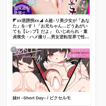
◤xx逆誘拐xx◢ ⚠️超○リ美少女が「あな
た」を○す！「お兄ちゃん…どうあがい
ても【レ○プ】だよ」《いじめられ・童
貞喪失・ハメ撮り…男女逆転世界で性犯
罪被害者に》 ありすほすぴたる / 奏手七
色
妹H –Short Day– / ピクセルモ