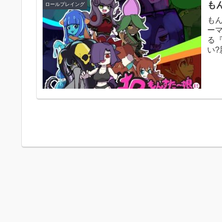
も
ロールプレイング
も
ー
る
い
はひ