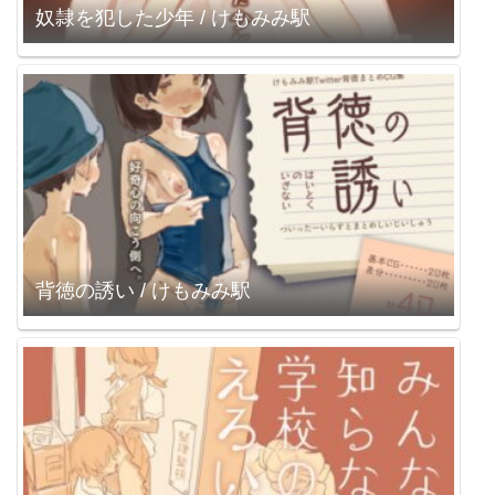
奴隷を犯した少年 / けもみみ駅
背徳の誘い / けもみみ駅