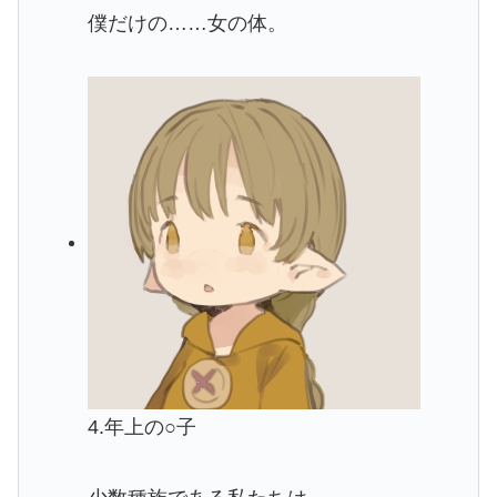
僕だけの……女の体。
4.年上の○子